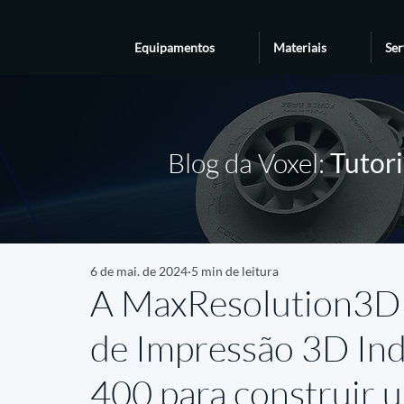
Equipamentos
Materiais
Ser
Blog da Voxel:
Tutori
6 de mai. de 2024
5 min de leitura
A MaxResolution3D 
de Impressão 3D Ind
400 para construir 