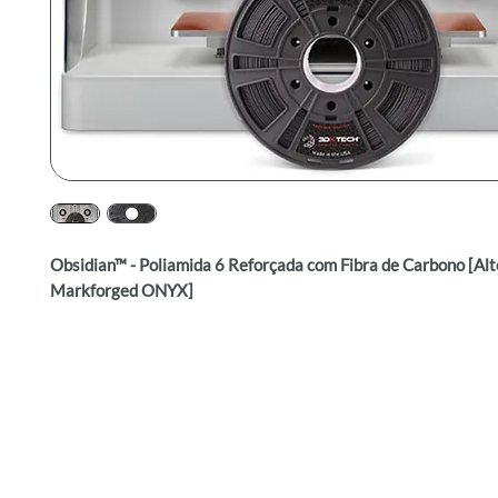
Obsidian™ - Poliamida 6 Reforçada com Fibra de Carbono [Alt
Markforged ONYX]
O filamento Obsidian™ PA6+CF foi formulado para ser uma al
custo mais baixo e compatível com todas as impressoras Mar
podendo ser facilmente substituído pelo Onyx. Desenvolvemo
material após uma análise extensiva e testes em nossa própr
Markforged e com diversos testadores beta externos. O resu
experiência de impressão contínua que produz peças com uma
excepcional e excelentes propriedades mecânicas. Fabricado 