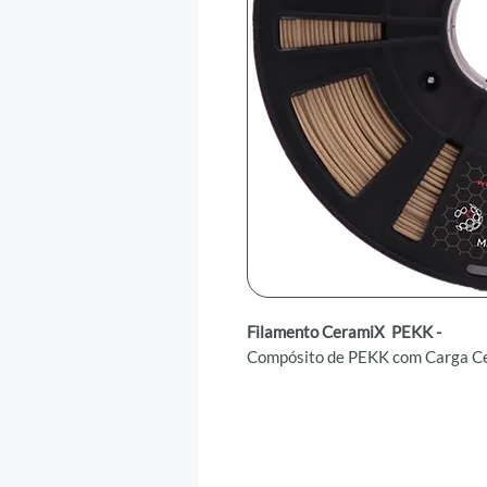
Filamento CeramiX PEKK -
Compósito de PEKK com Carga C
O compósito cerâmico CeramiX P
cerâmica, ideal para aplicações n
no setor de semicondutores. Cont
pureza, este material cria uma sup