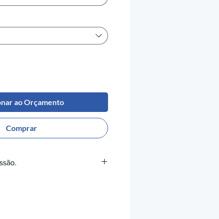
onar ao Orçamento
Comprar
ssão.
Extrusão:
365-390°C
 Mesa
: 140-160°C
da
: Recomendada até 140°C, se