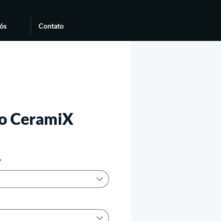
ós
Contato
o CeramiX
*