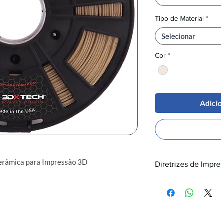
Tipo de Material
*
Selecionar
Cor
*
Adici
erâmica para Impressão 3D
Diretrizes de Impre
Temperatura de 
EKK é um material preenchido com
Temperatura da
a indústria de eletrônicos, especialmente
Câmera Aqueci
endo 15% de Alumina (Al₂O₃) de alta
erfície rígida e durável, perfeita para uso
possível