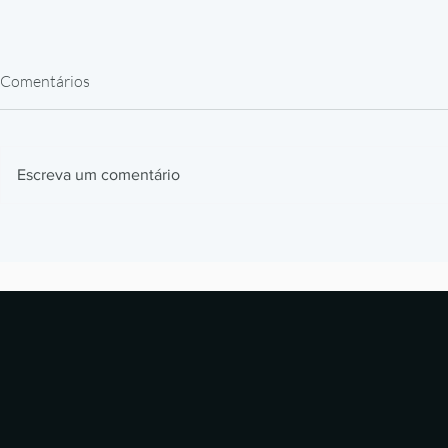
Comentários
Escreva um comentário
Impressora 3D para PEEK e
SLS ou FDM: 
ULTEM: as três temperaturas
peça funcion
que a máquina precisa entregar
e quando terc
impressão