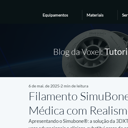
Equipamentos
Materiais
Ser
Blog da Voxel:
Tutori
6 de mai. de 2025
2 min de leitura
Filamento SimuBon
Médica com Realis
Apresentando o Simubone®: a solução da 3DXTe