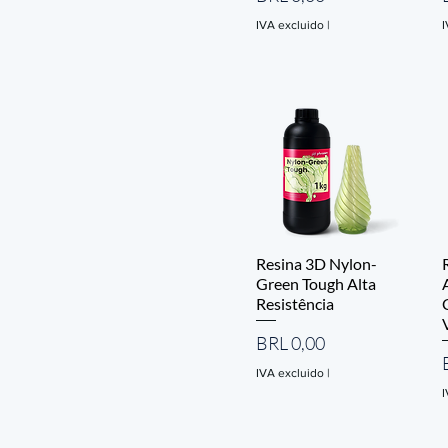
IVA excluido
|
I
Resina 3D Nylon-
Green Tough Alta
Resistência
Precio
BRL 0,00
IVA excluido
|
I