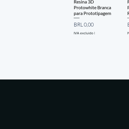
Resina 3D
Protowhite Branca
para Prototipagem
Precio
BRL 0,00
IVA excluido
|
I