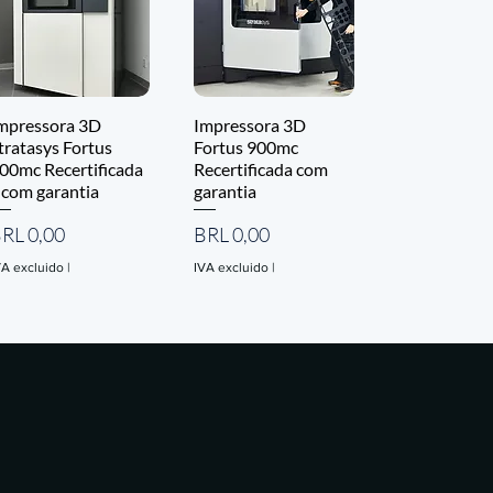
mpressora 3D
Impressora 3D
tratasys Fortus
Fortus 900mc
00mc Recertificada
Recertificada com
 com garantia
garantia
recio
Precio
RL 0,00
BRL 0,00
VA excluido
|
IVA excluido
|