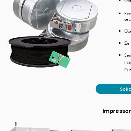
Opç
Eco
seu
Ope
Zer
Sem
máq
Fun
Soli
Impressor