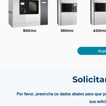
900mc
360mc
400m
Expl
Solicit
Por favor, preencha os dados abaixo para que 
sua solic