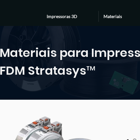
Impressoras 3D
Materiais
Materiais para Impres
FDM Stratasys™
Po
Po