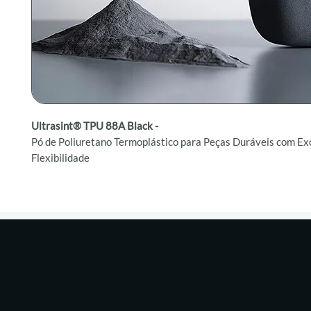
Ultrasint® TPU 88A Black -
Pó de Poliuretano Termoplástico para Peças Duráveis com Ex
Flexibilidade
Ultrasint® TPU 88A Black
é um pó de poliuretano termoplást
multifuncional, ideal para viabilizar a impressão de TPU em 
mesa e também para uso em equipamentos PBF. Este material
absorção de choque, retorno de energia e flexibilidade, propo
desempenho durável e flexível. As peças impressas com Ultr
88A Black possuem uma cor preta estável, facilitando o aca
alisamento, e oferecem excelente qualidade de superfície e d