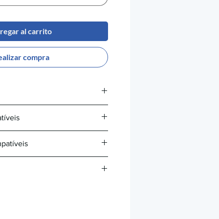
regar al carrito
ealizar compra
tíveis
patíveis
®