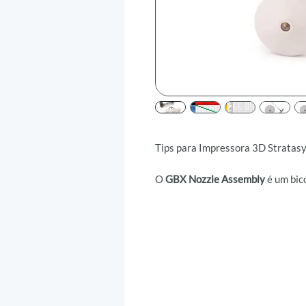
Tips para Impressora 3D Stratas
O
GBX Nozzle Assembly
é um bic
precisão nos Estados Unidos, proj
ao desgaste e compatibilidade c
preenchidos. Esta peça é compatí
380, 400, 450 e 900
, além de ser
sistema
Gearbox HT2
.
Os bicos GBX são compatíveis co
Tips
, o que garante flexibilidade