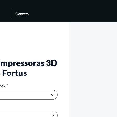
Contato
 impressoras 3D
 Fortus
veis
*