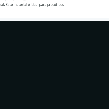
al. Este material é ideal para protótipos
ras aplicações que requerem alta
:
Com uma temperatura de deflexão
R300 é adequada para aplicações que
peraturas.​
r:
A resina possui baixa viscosidade,
 além de ser inodora, proporcionando um
radável.​
himento:
As peças impressas com a resina
propriedades mecânicas, como alta
ade, além de baixo índice de encolhimento,
l.​