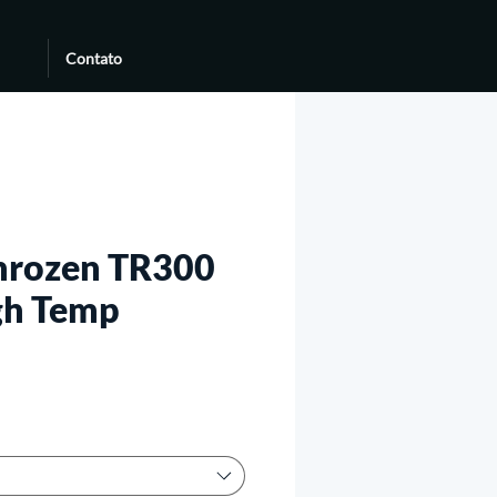
Contato
hrozen TR300
gh Temp