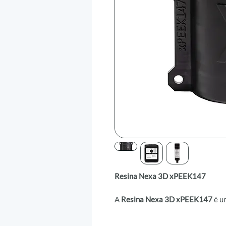
Resina Nexa 3D xPEEK147
A
Resina Nexa 3D xPEEK147
é um
uma temperatura de deflexão tér
termoplásticos PAEK, como o PEE