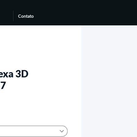
Contato
exa 3D
47