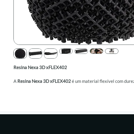
Resina Nexa 3D xFLEX402
A
Resina Nexa 3D xFLEX402
é um material flexível com dure
alto alongamento na ruptura e excelente resistência à tração.
Projetado para aplicações funcionais de prototipagem e peças
oferece desempenho semelhante à borracha, ideal para comp
elastoméricos em diversas indústrias.
Benefícios:
Material firme e flexível, com textura semelhante à borrac