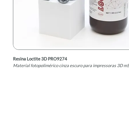
Resina Loctite 3D PRO9274
Material fotopolimérico cinza escuro para impressoras 3D m
A
resina fotopolimérica Loctite 3D PRO9274
é um material ve
para a criação rápida de protótipos e modelos detalhados. Co
de impressão, esta resina permite transformar conceitos 2D 
físicos 3D complexos. Compatível com impressoras 3D de tec
DLP e LCD
, a Loctite 3D PRO9274 é adequada para profissio
arquitetura, design, engenharia e artesanato.
Benefícios do Produto