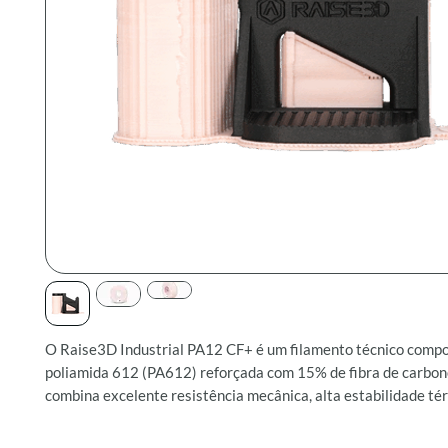
O Raise3D Industrial PA12 CF+ é um filamento técnico compo
poliamida 612 (PA612) reforçada com 15% de fibra de carbono
combina excelente resistência mecânica, alta estabilidade té
precisão dimensional, tornando-se ideal para aplicações indus
exigem leveza, rigidez e desempenho sob carga.