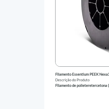
Filamento Essentium PEEK Nexa
Descrição do Produto
Filamento de polieteretercetona 
O Filamento Essentium PEEK é o m
portfólio da Essentium. Oferece r
juntamente com propriedades mecâ
resistência ao impacto e à traçã