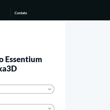
Contato
o Essentium
xa3D