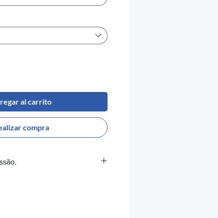
regar al carrito
ealizar compra
ssão.
Extrusão:
365-390°C
 Mesa:
140-160°C
a:
Recomendada
do Bico:
diâmetro mínimo de