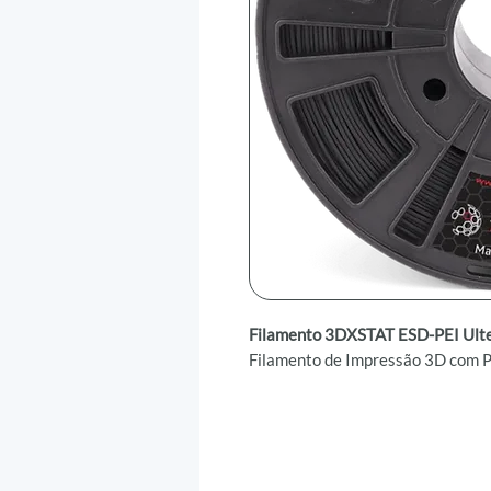
Filamento 3DXSTAT ESD-PEI Ul
Filamento de Impressão 3D com P
Filamento 3DXSTAT ESD-PEI Ul
ULTEM™ 1010 PEI e aditivos ava
material de impressão 3D de alto
requerem proteção contra descarg