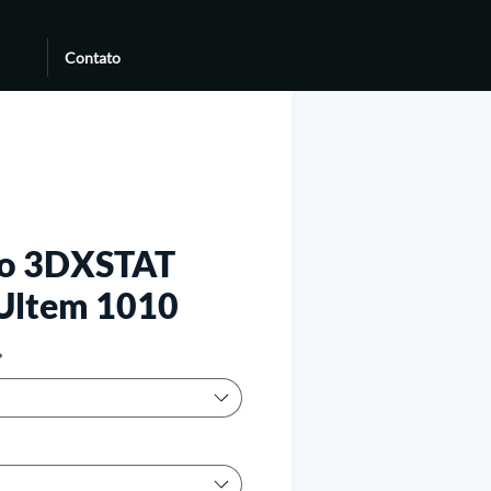
Contato
to 3DXSTAT
Ultem 1010
*