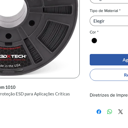
Tipo de Material
*
Elegir
Cor
*
Ag
R
tem 1010
roteção ESD para Aplicações Críticas
Diretrizes de Impre
Temperatura de 
tem 1010
é formulado com a resina
Temperatura da
nçados de carbono, produzindo um
Câmera Aquecid
 desempenho, ideal para aplicações que
a eletrostática (ESD). Este polímero
Especificações 