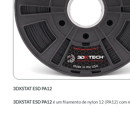
3DXSTAT ESD PA12
3DXSTAT ESD PA12
é um filamento de nylon 12 (PA12) com m
nanotubos de carbono (CNT) projetado para oferecer proprie
antiestáticas (ESD), além de excelente resistência química e 
material é amplamente utilizado em setores que exigem estab
dimensional, baixa absorção de umidade e alta resistência quí