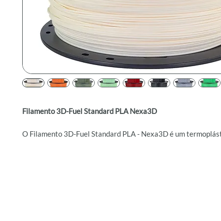
Filamento 3D-Fuel Standard PLA Nexa3D
O Filamento 3D-Fuel Standard PLA - Nexa3D é um termoplás
biodegradável feito a partir de materiais ricos em amido, util
genuína NatureWorks Ingeo PLA. Ideal para prototipagem inic
gerais, este material combina alta resistência com facilidade
emitindo um leve cheiro adocicado durante a extrusão.
Benefícios
Fácil de imprimir.