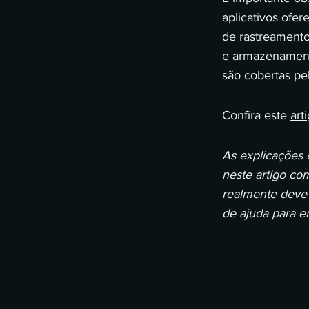
aplicativos ofe
de rastreamento
e armazenamento
são cobertas pel
Confira este
art
As explicações 
neste artigo co
realmente deve 
de ajuda para en