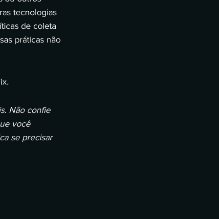
ras tecnologias
ticas de coleta
as práticas não
ix.
s. Não confie
que você
a se precisar