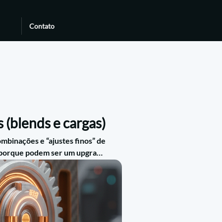
Contato
(blends e cargas)
binações e “ajustes finos” de
 porque podem ser um upgrade
ha é guiada pelo requisito real
nível de performance desejado.