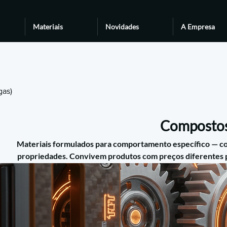
Materiais
Novidades
A Empresa
gas)
Compostos 
Materiais formulados para comportamento específico — com
propriedades. Convivem produtos com preços diferentes
imples ou uma formulação técnica de alta especialização. A escol
da peça e pelo 