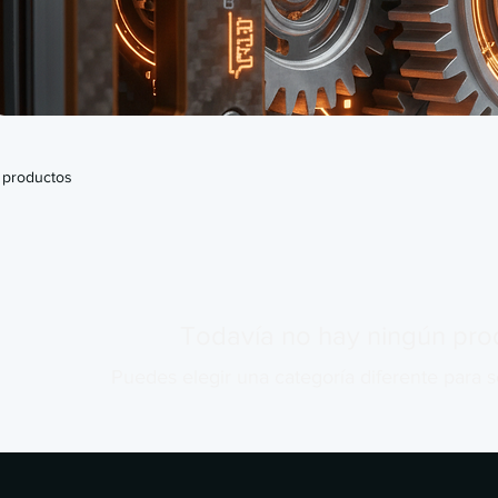
 productos
Todavía no hay ningún prod
Puedes elegir una categoría diferente para 