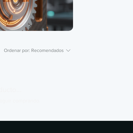
Ordenar por:
Recomendados
ucto...
seguir comprando.