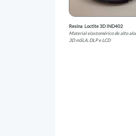
Resina Loctite 3D IND402
Material elastomérico de alto al
3D mSLA, DLP e LCD
A
resina Loctite 3D IND402
é um
que apresenta alto alongamento e
resistência à tração e alto retor
3D de tecnologia
mSLA, DLP e LC
estruturas reticuladas, como entr
além de outros produtos de con
elastomérico verdadeiro.
Benefícios do Produto
Comportamento elastomérico 
propriedades semelhantes às d
Excelente adesão entre cama