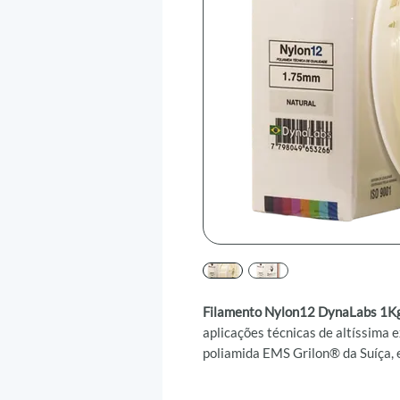
Filamento Nylon12 DynaLabs 1
aplicações técnicas de altíssima
poliamida EMS Grilon® da Suíça,
resistência química, térmica e m
absorção de umidade do mercado (1