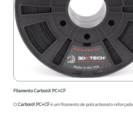
Filamento CarbonX PC+CF
O
CarbonX PC+CF
é um filamento de policarbonato reforçado
carbono, desenvolvido para oferecer alto desempenho em apl
exigem componentes estruturais com elevada resistência térm
rigidez, excelente qualidade de superfície e estabilidade dim
uma temperatura de transição vítrea (Tg) de 147°C, o polica