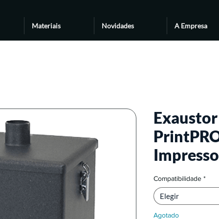
Materiais
Novidades
A Empresa
Exausto
PrintPRO
Impresso
Compatibilidade
*
Elegir
Agotado