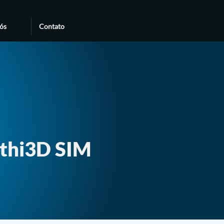
ós
Contato
ethi3D SIM