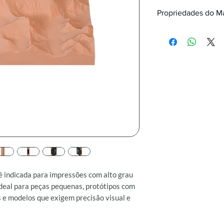
Propriedades do Ma
Resistência à traç
Resistência à traç
Módulo de tração (
MPa
Módulo de tração 
Alongamento na rup
Alongamento na rup
Resistência à flex
Resistência à flex
Módulo de flexão n
Módulo de flexão 
Resistência ao imp
é indicada para impressões com alto grau
verde: 32 J/m
deal para peças pequenas, protótipos com
Resistência ao imp
 e modelos que exigem precisão visual e
Temperatura de def
a 0,45 MPa
Densidade (resina 