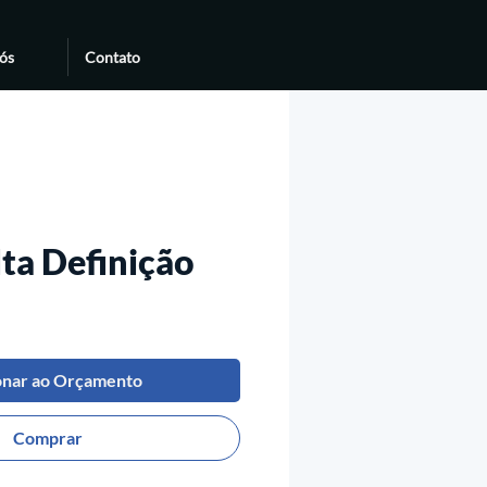
ós
Contato
lta Definição
onar ao Orçamento
Comprar