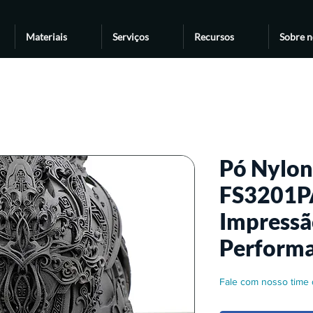
Materiais
Serviços
Recursos
Sobre n
Pó Nylon
FS3201P
Impressã
Perform
Fale com nosso time