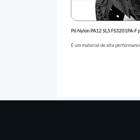
Pó Nylon PA12 SLS FS3201PA-F p
É um material de alta performanc
sinterização a laser com fibra (fib
base de
PA12 com negro de carbo
resistência mecânica
,
durabilidad
reusabilidade
, sendo ideal para a
Projetado para aplicações que r
resistência
, o
FS3201PA-F
se des
complexas
e
acabamentos detalh
superior o torna a escolha ideal p
técnicos e
componentes funcionai
comportamento térmico e consist
A
Voxel Manufatura
, distribuidor