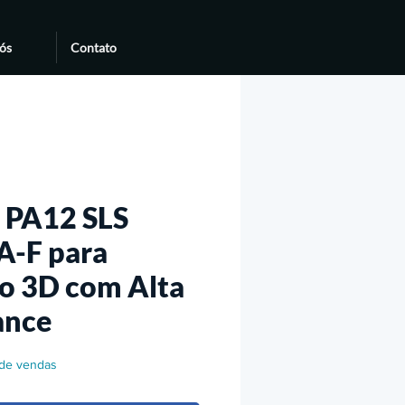
ós
Contato
 PA12 SLS
A-F para
o 3D com Alta
ance
 de vendas