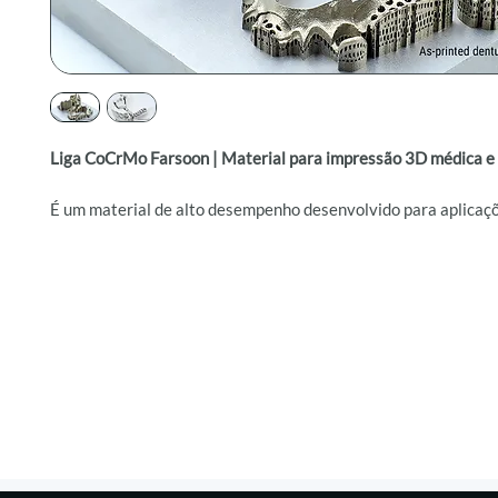
Liga CoCrMo Farsoon | Material para impressão 3D médica e 
É um material de alto desempenho desenvolvido para aplicaç
ortopédicas e odontológicas
, oferecendo
alta resistência mec
excelente biocompatibilidade
e
notável resistência à corrosã
composição à base de
cobalto, cromo e molibdênio
garante d
consistente em ambientes exigentes e compatibilidade total
de
impressão 3D metálica PBF
.
Entre seus principais diferenciais estão a
resistência à traç
limite de escoamento ≥520 MPa
e
alongamento ≥13 %
, equi
ductilidade e integridade estrutural
. Além disso, apresenta
ex
resistência térmica e à fadiga
, o que o torna ideal para
implan
ortopédicos, próteses dentárias removíveis e aplicações de al