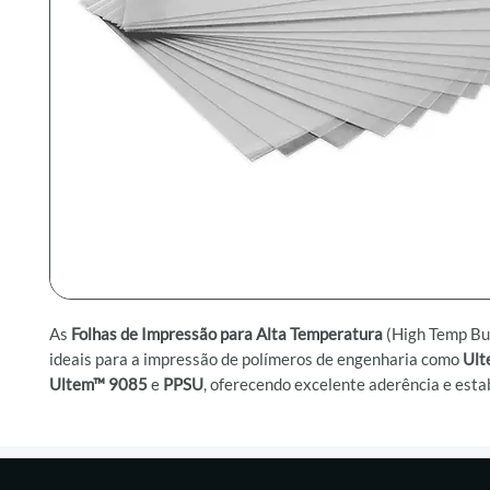
As
Folhas de Impressão para Alta Temperatura
(High Temp Bui
ideais para a impressão de polímeros de engenharia como
Ult
Ultem™ 9085
e
PPSU
, oferecendo excelente aderência e esta
durante o processo de impressão 3D em ambientes de alta te
Compatível com impressoras Stratasys® da linha
Fortus®
e c
Gearbox™ HT2
, este produto foi desenvolvido para suportar 