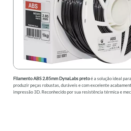
Filamento ABS 2.85mm DynaLabs preto
é a solução ideal par
produzir peças robustas, duráveis e com excelente acabamen
impressão 3D. Reconhecido por sua resistência térmica e mec
material é amplamente utilizado nas indústrias automotiva, e
e de bens de consumo, sendo também valorizado por sua levez
versatilidade no pós-processamento. Com ele, é possível lixar,
alisar as camadas com vapor de acetona, obtendo peças com v
profissional e acabamento acetinado.