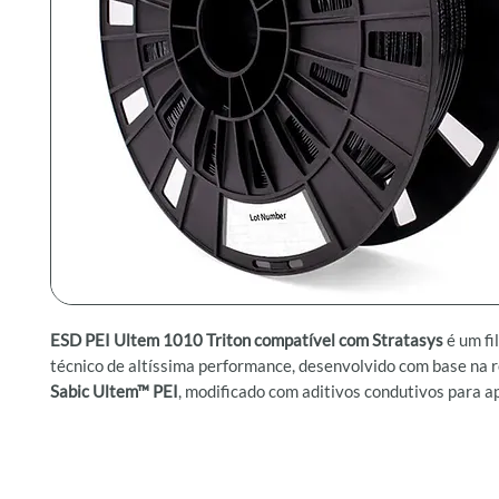
ESD PEI Ultem 1010 Triton compatível com Stratasys
é um fi
técnico de altíssima performance, desenvolvido com base na r
Sabic Ultem™ PEI
, modificado com aditivos condutivos para a
exigem proteção contra descargas eletrostáticas (ESD-safe), 
dimensional e resistência térmica extrema. Compatível com 
Stratasys Fortus®
, esse material oferece confiabilidade supe
ambientes industriais severos.