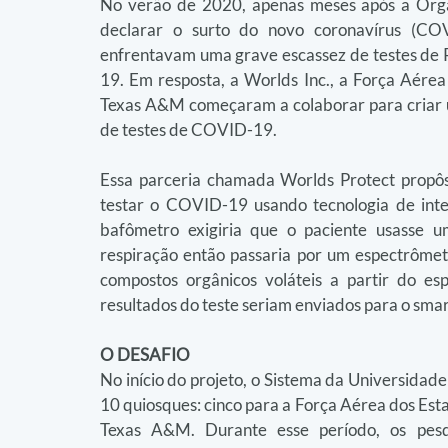
No verão de 2020, apenas meses após a Orga
declarar o surto do novo coronavírus (CO
enfrentavam uma grave escassez de testes de
19. Em resposta, a Worlds Inc., a Força Aérea
Texas A&M começaram a colaborar para criar 
de testes de COVID-19.
Essa parceria chamada Worlds Protect propôs
testar o COVID-19 usando tecnologia de inteli
bafômetro exigiria que o paciente usasse u
respiração então passaria por um espectrômet
compostos orgânicos voláteis a partir do esp
resultados do teste seriam enviados para o sm
O DESAFIO
No início do projeto, o Sistema da Universidad
10 quiosques: cinco para a Força Aérea dos Esta
Texas A&M. Durante esse período, os pesqu