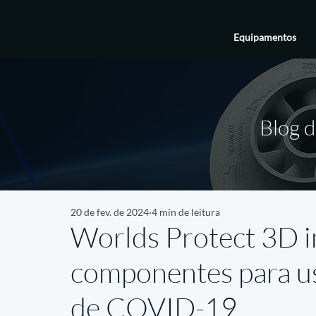
Equipamentos
Blog d
20 de fev. de 2024
4 min de leitura
Worlds Protect 3D 
componentes para us
de COVID-19