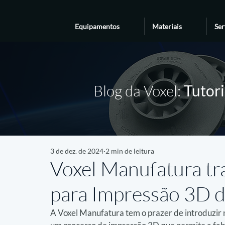
Equipamentos
Materiais
Ser
Blog da Voxel:
Tutori
3 de dez. de 2024
2 min de leitura
Voxel Manufatura tra
para Impressão 3D d
A Voxel Manufatura tem o prazer de introduzir n