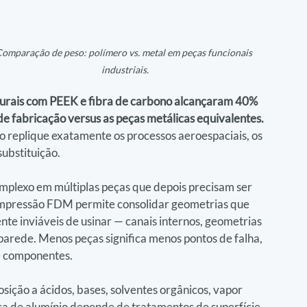
omparação de peso: polímero vs. metal em peças funcionais 
industriais.
rais com PEEK e fibra de carbono alcançaram 40% 
e fabricação versus as peças metálicas equivalentes.
 replique exatamente os processos aeroespaciais, os 
ubstituição.
exo em múltiplas peças que depois precisam ser 
 impressão FDM permite consolidar geometrias que 
e inviáveis de usinar — canais internos, geometrias 
parede. Menos peças significa menos pontos de falha, 
 componentes.
ição a ácidos, bases, solventes orgânicos, vapor 
a de alumínio depende de tratamentos de superfície 