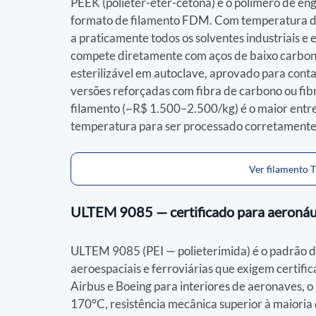
PEEK (poliéter-éter-cetona) é o polímero de en
formato de filamento FDM. Com temperatura de 
a praticamente todos os solventes industriais e
compete diretamente com aços de baixo carbono
esterilizável em autoclave, aprovado para cont
versões reforçadas com fibra de carbono ou fibr
filamento (~R$ 1.500–2.500/kg) é o maior entre 
temperatura para ser processado corretamente
Ver filamento
ULTEM 9085 — certificado para aeronáut
ULTEM 9085 (PEI — polieterimida) é o padrão d
aeroespaciais e ferroviárias que exigem certifi
Airbus e Boeing para interiores de aeronaves, o
170°C, resistência mecânica superior à maioria 