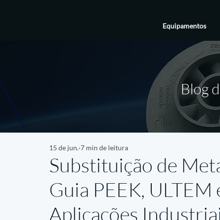
Equipamentos
Blog d
15 de jun.
7 min de leitura
Substituição de Met
Guia PEEK, ULTEM e
Aplicações Industria