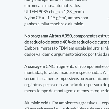
em mecanismos automatizados. 
ULTEM 9085 chega a 1,28 g/cm³ e 
Nylon CF a ~1,15 g/cm³, ambos com 
C
ganhos similares sobre o alumínio.
No programa Airbus A350, componentes estrutu
de redução de peso e 40% de redução de custo d
Embora impressão FDM em escala industrial não
dados validam o argumento técnico por trás da s
A usinagem CNC fragmenta um componente compl
montadas, furadas, fixadas e inspecionadas. A
seriam fisicamente impossíveis ou economicament
orgânicas, peças com variação de espessura de 
menos tempo de montagem e menos estoque de
Alumínio oxida. Em ambientes agressivos — expos
d'água sob pressão — a durabilidade de uma peç