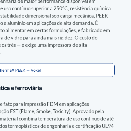
genharia de maior performance disponível em 
uso contínuo superior a 250°C, resistência química 
 estabilidade dimensional sob carga mecânica, PEEK 
 e alumínio em aplicações de alta demanda. É 
ato alimentar em certas formulações, e fabricado em 
a de vidro para ainda mais rigidez. O custo do 
os três — e exige uma impressora de alta 
.
 ThermaX PEEK — Voxel
ica e ferroviária
e fato para impressão FDM em aplicações 
cação FST (Flame, Smoke, Toxicity). Aprovado pela 
 material combina temperatura de uso contínuo de até 
dos termoplásticos de engenharia e certificação UL94 