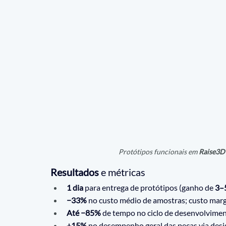
Protótipos funcionais em 
Raise3D
Resultados
 e métricas
1 dia
 para entrega de protótipos (ganho de 
3–5
−33%
 no custo médio de amostras; custo margi
Até −85%
 de tempo no ciclo de desenvolvimen
+15%
 no desempenho geral das peças via design