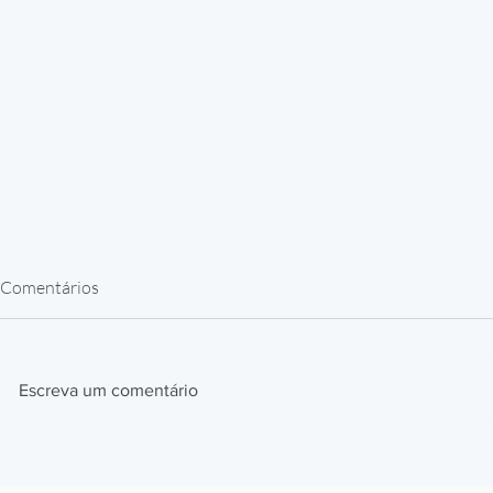
Comentários
Escreva um comentário
Impressão 3D em Resina para
Como a BMW
Peças de Reposição: Caso
impressão 3D