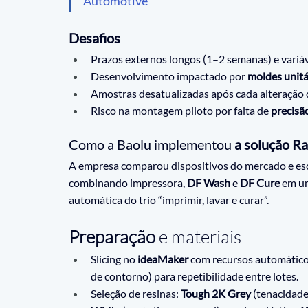
Automotive
Desafios
Prazos externos longos (1–2 semanas) e variáv
Desenvolvimento impactado por 
moldes unitá
Amostras desatualizadas após cada alteração 
Risco na montagem piloto por falta de 
precisã
Como a Baolu implementou 
a solução R
A empresa comparou dispositivos do mercado e esc
combinando impressora, 
DF Wash
 e 
DF Cure
 em u
automática do trio “imprimir, lavar e curar”.
Preparação
 e materiais
Slicing no 
ideaMaker
 com recursos automático
de contorno) para repetibilidade entre lotes.
Seleção de resinas: 
Tough 2K Grey
 (tenacidade)