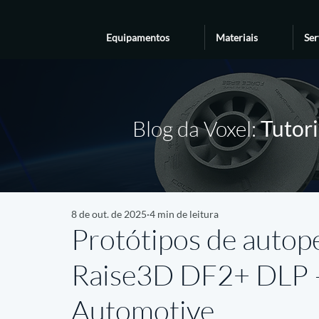
Equipamentos
Materiais
Ser
Blog da Voxel:
Tutori
8 de out. de 2025
4 min de leitura
Protótipos de autop
Raise3D DF2+ DLP 
Automotive