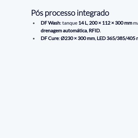
Pós processo integrado
DF Wash
: tanque 
14 L
, 
200 × 112 × 300 mm
 má
drenagem automática
, 
RFID
.
DF Cure
: 
Ø230 × 300 mm
, 
LED 365/385/405 