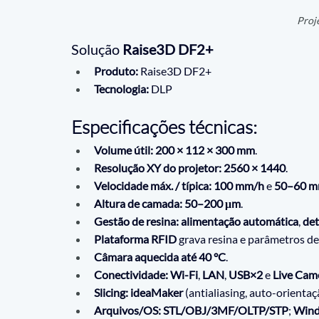
Proj
Solução 
Raise3D DF2+
Produto:
 Raise3D DF2+
Tecnologia:
 DLP
Especificações técnicas:
Volume útil:
200 × 112 × 300 mm
.
Resolução XY do projetor:
2560 × 1440
.
Velocidade máx. / típica:
100 mm/h
 e 
50–60 m
Altura de camada:
50–200 μm
.
Gestão de resina:
alimentação automática
, 
de
Plataforma RFID
 grava resina e parâmetros de
Câmara aquecida até 40 °C
.
Conectividade:
Wi-Fi
, 
LAN
, 
USB×2
 e 
Live Cam
Slicing:
ideaMaker
 (antialiasing, auto-orientaçã
Arquivos/OS:
STL/OBJ/3MF/OLTP/STP
; 
Wind