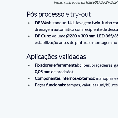
 Fluxo rastreável da 
Raise3D DF2+ DLP
Pós processo
 e try-out
DF Wash:
 tanque 
14 L
, lavagem 
twin-turbo
 co
drenagem automática com recipiente de descarte
DF Cure:
 volume 
Ø230 × 300 mm
, 
LED 365/3
estabilização antes de pintura e montagem no 
Aplicações validadas
Fixadores e ferramental:
 clipes, braçadeiras, 
0,05 mm
 de precisão).
Componentes internos/externos:
 manoplas e 
Peças funcionais:
 tampas, válvulas (uni/bi), r