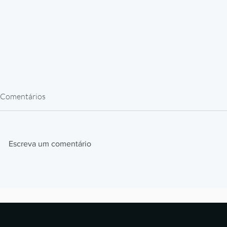
Comentários
Escreva um comentário
Impressão 3D em Resina para
Como a BMW
Peças de Reposição: Caso
impressão 3D
Alstom
milhões de p