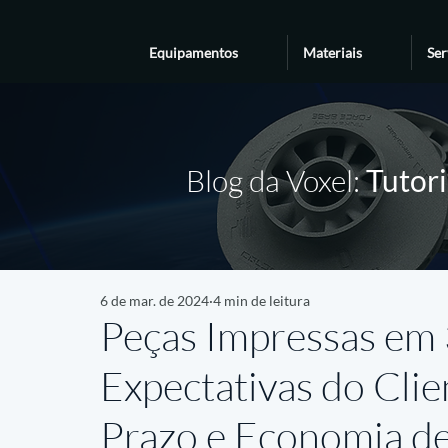
Equipamentos
Materiais
Ser
Blog da Voxel:
Tutori
6 de mar. de 2024
4 min de leitura
Peças Impressas em
Expectativas do Cl
Prazo e Economia d