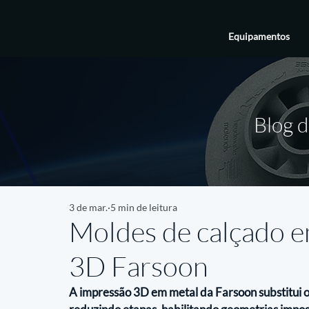
Equipamentos
Blog d
3 de mar.
5 min de leitura
Moldes de calçado 
3D Farsoon
A impressão 3D em metal da Farsoon substitui o