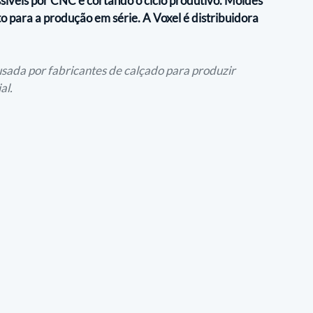
síveis por CNC e cortando o ciclo produtivo. Moldes 
o para a produção em série. A Voxel é distribuidora 
ada por fabricantes de calçado para produzir 
al.