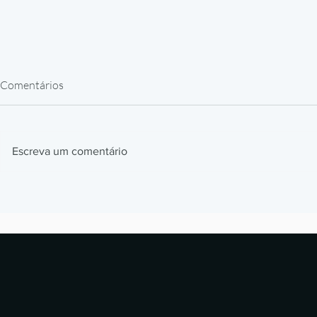
Comentários
Escreva um comentário
Impressão 3D em Resina para
Como a BMW
Peças de Reposição: Caso
impressão 3D
Alstom
milhões de p