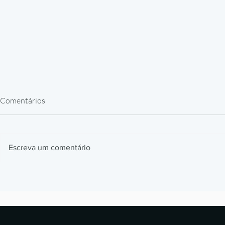
Comentários
Escreva um comentário
Impressão 3D em Resina para
Como a BMW
Peças de Reposição: Caso
impressão 3D
Alstom
milhões de p