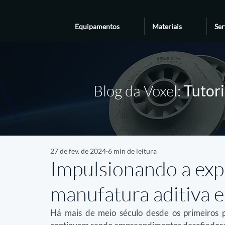
Equipamentos
Materiais
Ser
Blog da Voxel:
Tutori
27 de fev. de 2024
6 min de leitura
Impulsionando a exp
manufatura aditiva 
Há mais de meio século desde os primeiros p