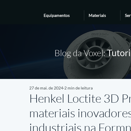
Equipamentos
Materiais
Ser
Blog da Voxel:
Tutori
27 de mai. de 2024
2 min de leitura
Henkel Loctite 3D Pr
materiais inovadores
industriais na Formn