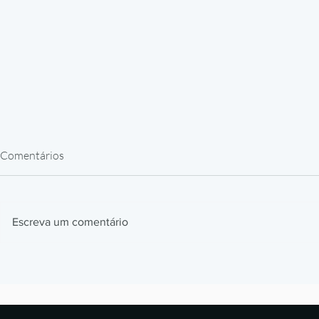
Comentários
Escreva um comentário
Impressão 3D Automotiva: Jigs,
Impressão 3
Fixtures e Protótipos que
Como Prótes
Aceleram Produção
Estão Revol
Laboratórios