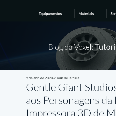
Equipamentos
Materiais
Ser
Blog da Voxel:
Tutori
9 de abr. de 2024
3 min de leitura
Gentle Giant Studio
aos Personagens da 
Impressora 3D de M