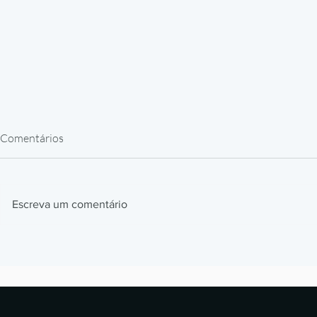
Comentários
Escreva um comentário
Impressão 3D em Resina para
Como a BMW
Peças de Reposição: Caso
impressão 3D
Alstom
milhões de p