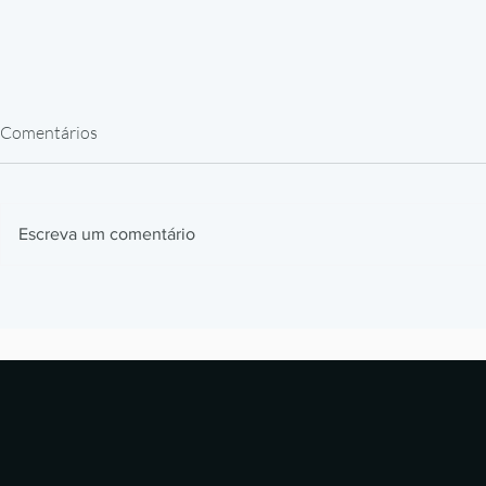
Comentários
Escreva um comentário
Impressão 3D em Resina para
Como a BMW
Peças de Reposição: Caso
impressão 3D
Alstom
milhões de p