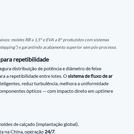
ixos: moldes RB a 1,5° e EVA a 8° produzidos com sistemas 
tepping”) e garantindo acabamento superior sem pós-processo.
 para repetibilidade
segura distribuição de potência e diâmetro de feixe 
a a repetibilidade entre lotes. O 
sistema de fluxo de ar 
nteligentes, reduz turbulência, melhora a uniformidade 
m componentes ópticos — com impacto direto em 
uptime
 e 
oldes de calçado (implantação global).
ta na China, operação 
24/7
.