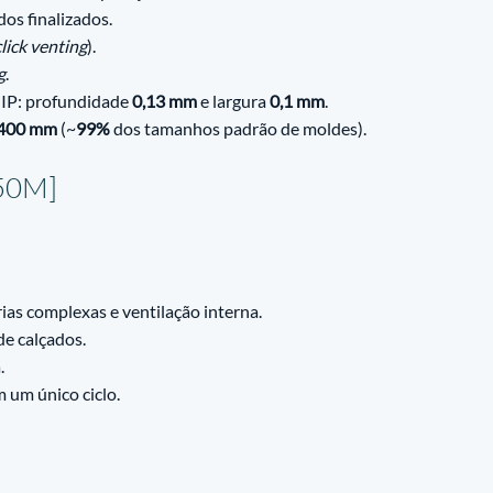
dos finalizados.
lick venting
).
g
.
 IP: profundidade 
0,13 mm
 e largura 
0,1 mm
.
 400 mm
 (~
99%
 dos tamanhos padrão de moldes).
50M]
as complexas e ventilação interna.
de calçados.
.
 um único ciclo.