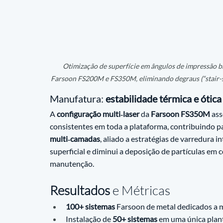
Otimização de superfície em ângulos de impressão ba
Farsoon FS200M e FS350M, eliminando degraus (“stair-s
Manufatura: 
estabilidade térmica e ótica
A 
configuração multi‑laser
 da 
Farsoon FS350M
 as
consistentes em toda a plataforma, contribuindo par
multi‑camadas
, aliado a estratégias de varredura i
superficial e diminui a deposição de partículas e
manutenção.
Resultados
 e Métricas
100+ sistemas
 Farsoon de metal dedicados a m
Instalação de 
50+ sistemas
 em uma única plan