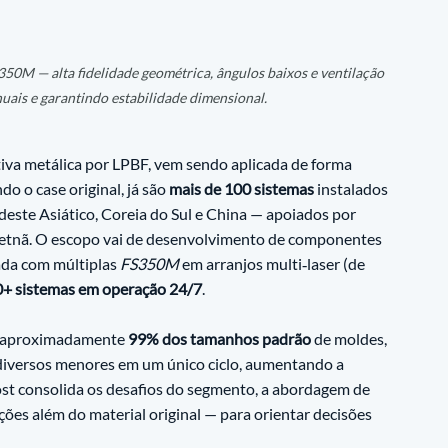
0M — alta fidelidade geométrica, ângulos baixos e ventilação 
ais e garantindo estabilidade dimensional.
tiva metálica por LPBF, vem sendo aplicada de forma 
o o case original, já são 
mais de 100 sistemas
 instalados 
deste Asiático, Coreia do Sul e China — apoiados por 
Vietnã. O escopo vai de desenvolvimento de componentes 
ada com múltiplas 
FS350M
 em arranjos multi‑laser (de 
+ sistemas em operação 24/7
. 
o aproximadamente 
99% dos tamanhos padrão
 de moldes, 
diversos menores em um único ciclo, aumentando a 
post consolida os desafios do segmento, a abordagem de 
es além do material original — para orientar decisões 