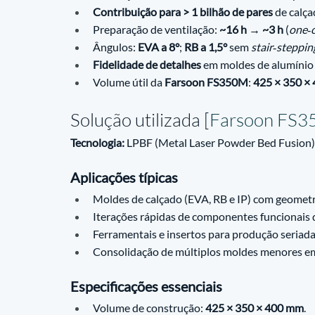
Contribuição para > 1 bilhão de pares
 de calça
Preparação de ventilação: 
~16 h → ~3 h
 (
one‑c
Ângulos: 
EVA a 8°
; 
RB a 1,5°
 sem 
stair‑steppin
Fidelidade de detalhes
 em moldes de alumínio
Volume útil da 
Farsoon FS350M
: 
425 × 350 ×
Solução utilizada [
Farsoon FS3
Tecnologia:
 LPBF (Metal Laser Powder Bed Fusion)
Aplicações típicas
Moldes de calçado (EVA, RB e IP) com geometri
Iterações rápidas de componentes funcionais 
Ferramentais e insertos para produção seriada
Consolidação de múltiplos moldes menores em
Especificações essenciais
Volume de construção: 
425 × 350 × 400 mm
.