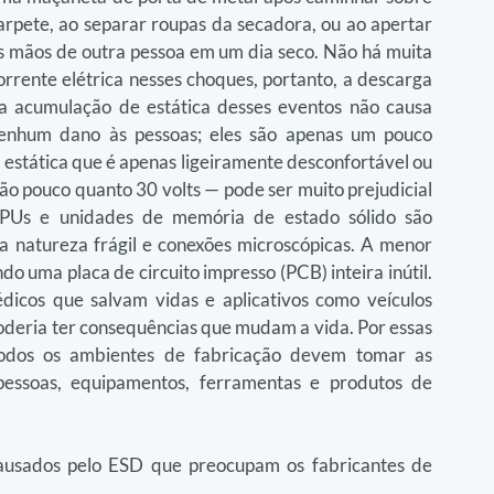
arpete, ao separar roupas da secadora, ou ao apertar 
s mãos de outra pessoa em um dia seco. Não há muita 
orrente elétrica nesses choques, portanto, a descarga 
a acumulação de estática desses eventos não causa 
enhum dano às pessoas; eles são apenas um pouco 
stática que é apenas ligeiramente desconfortável ou 
o pouco quanto 30 volts — pode ser muito prejudicial 
CPUs e unidades de memória de estado sólido são 
 natureza frágil e conexões microscópicas. A menor 
o uma placa de circuito impresso (PCB) inteira inútil. 
cos que salvam vidas e aplicativos como veículos 
eria ter consequências que mudam a vida. Por essas 
todos os ambientes de fabricação devem tomar as 
pessoas, equipamentos, ferramentas e produtos de 
causados pelo ESD que preocupam os fabricantes de 