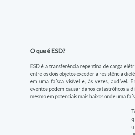
O que é ESD?
ESD é a transferência repentina de carga elétri
entre os dois objetos exceder a resistência diel
em uma faísca visível e, às vezes, audível. 
eventos podem causar danos catastróficos a disp
mesmo em potenciais mais baixos onde uma faís
T
q
q
u