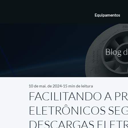
Equipamentos
Blog d
10 de mai. de 2024
15 min de leitura
FACILITANDO A 
ELETRÔNICOS SE
DESCARGAS ELETR