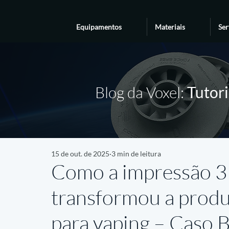
Equipamentos
Materiais
Ser
Blog da Voxel:
Tutori
15 de out. de 2025
3 min de leitura
Como a impressão 3
transformou a produ
para vaping – Caso B