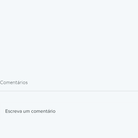
Comentários
Escreva um comentário
Impressão 3D Automotiva: Jigs,
Impressão 3
Fixtures e Protótipos que
Como Prótes