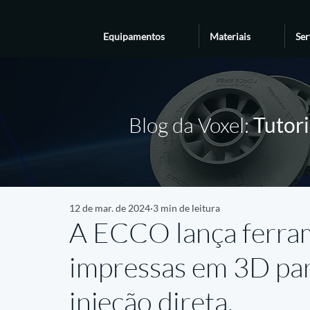
Equipamentos
Materiais
Ser
Blog da Voxel:
Tutori
12 de mar. de 2024
3 min de leitura
A ECCO lança ferram
impressas em 3D par
injeção direta.