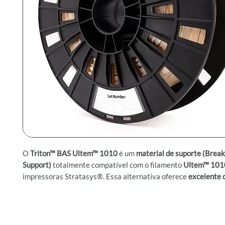
O
Triton™ BAS Ultem™ 1010
é um
material de suporte (Brea
Support)
totalmente compatível com o filamento
Ultem™ 1010
impressoras Stratasys®. Essa alternativa oferece
excelente
suporte e destacamento mecânico (breakaway)
, permitindo 
complexas com qualidade industrial – por um custo muito mais
Projetado especificamente para trabalhar com os mesmos pa