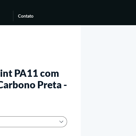
Contato
sint PA11 com
Carbono Preta -