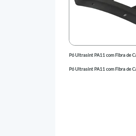
Pó Ultrasint PA11 com Fibra de 
Pó Ultrasint PA11 com Fibra de 
poliamida 11 reforçado com fibra 
alto desempenho. Este material b
elevada resistência à tração, elas
ambientes que exigem alta resist
exposição a condições especiais 
possibilita designs leves graças à
Benefícios:
Reforço com fibra de carbono.