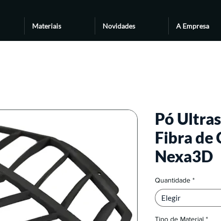
Materiais
Novidades
A Empresa
Pó Ultra
Fibra de 
Nexa3D
Quantidade
*
Elegir
Tipo de Material
*