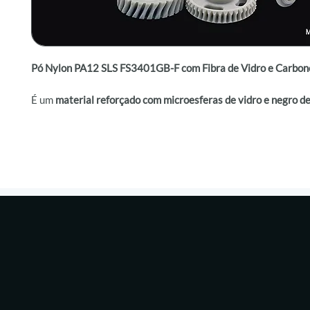
Pó Nylon PA12 SLS FS3401GB-F com Fibra de Vidro e Carbon
É um
material reforçado com microesferas de vidro e negro d
desenvolvido especificamente para
tecnologia de sinterização
fibra (fiber laser)
. Com
alta resistência mecânica
,
rigidez estr
excelente estabilidade dimensional
, é ideal para a
produção de
funcionais
em ambientes industriais de alta exigência.
Além de suas
propriedades térmicas e abrasivas superiores
, 
garante desempenho estável mesmo em aplicações críticas, 
sistemas automotivos, ferramentas elétricas e peças que exi
contínua sob estresse mecânico. Sua fórmula avançada propo
acabamento de alta qualidade e durabilidade superior em pro
impressão 3D SLS
.
A
Voxel Manufatura
é a fornecedora oficial do
FS3401GB-F no