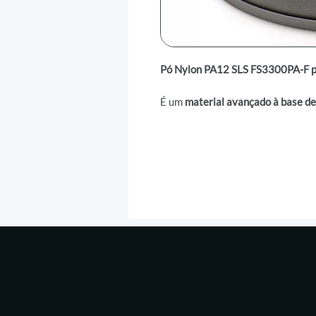
Pó Nylon PA12 SLS FS3300PA-F p
É um
material avançado à base d
carbono
, desenvolvido especialm
fibra (Fiber Laser)
. Sua
fórmula ot
impressão
,
versatilidade de aplic
material
, reduzindo custos opera
Com
desempenho térmico balanc
geometrias complexas
, o
FS3300
peças funcionais
,
protótipos de al
uso intensivo
. Compatível com
im
Flight®
, este
material
oferece
pe
mecânicas
quanto na
facilidade 
A
Voxel Manufatura
é
distribuidor