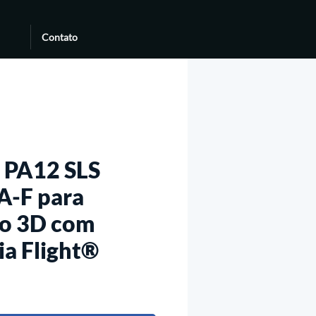
Contato
 PA12 SLS
A-F para
ão 3D com
ia Flight®